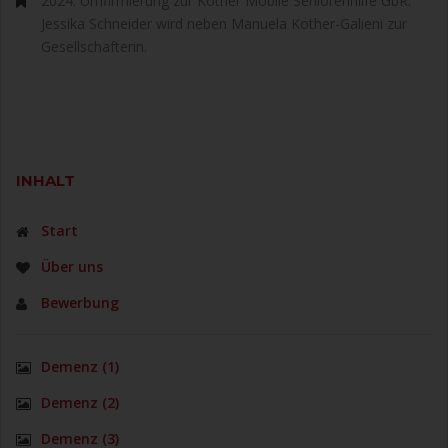
2024: Umfirmierung zur Kother Mobile Seniorenhilfe GbR.
Jessika Schneider wird neben Manuela Kother-Galieni zur
Gesellschafterin.
INHALT
Start
Über uns
Bewerbung
Demenz (1)
Demenz (2)
Demenz (3)