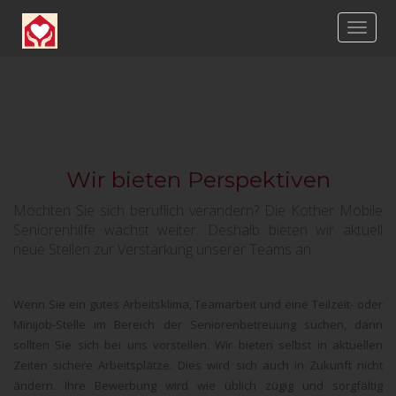
Wir bieten Perspektiven
Möchten Sie sich beruflich verändern? Die Kother Mobile
Seniorenhilfe wächst weiter. Deshalb bieten wir aktuell
neue Stellen zur Verstärkung unserer Teams an.
Wenn Sie ein gutes Arbeitsklima, Teamarbeit und eine Teilzeit- oder
Minijob-Stelle im Bereich der Seniorenbetreuung suchen, dann
sollten Sie sich bei uns vorstellen. Wir bieten selbst in aktuellen
Zeiten sichere Arbeitsplätze. Dies wird sich auch in Zukunft nicht
ändern. Ihre Bewerbung wird wie üblich zügig und sorgfältig